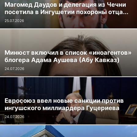
Магомед Даудов и делегация из Чечни
посетила в Ингушетии похороны отца...
25.07.2026
Минюст включил в список «иноагентов»
блогера Адама Аушева (Абу Кавказ)
24.07.2026
Евросоюз ввел новые санкции против
ингушского миллиардера Гуцериева
24.07.2026