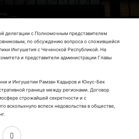
кой делегации с Полномочным представителем
овниковым, по обсуждению вопроса о сложившейся
лики Ингушетия с Чеченской Республикой. На
гкомитета и представители администрации Главы
чни и Ингушетии Рамзан Кадыров и Юнус-Бек
стративной границе между регионами. Договор
мосфере строжайшей секретности и с
то всколыхнуло вспеск недовольства в обществе,
нг.
0