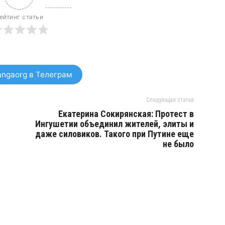
ейтинг статьи
ngaorg в Телеграм
Следующая статья
Екатерина Сокирянская: Протест в
Ингушетии объединил жителей, элиты и
даже силовиков. Такого при Путине еще
не было