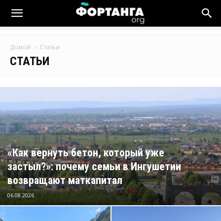
Новости
Домой
Статьи
Ингушетии
СТАТЬИ
Фортанга
орг
«Как вернуть бетон, который уже
застыл?»: почему семьи в Ингушетии
возвращают маткапитал
06.08.2026