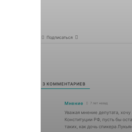
Подписаться
3
КОММЕНТАРИЕВ
Мнение
7 лет назад
Уважая мнение депутата, хочу 
Конституции РФ, пусть бы ост
таких, как дочь спикера Лукья