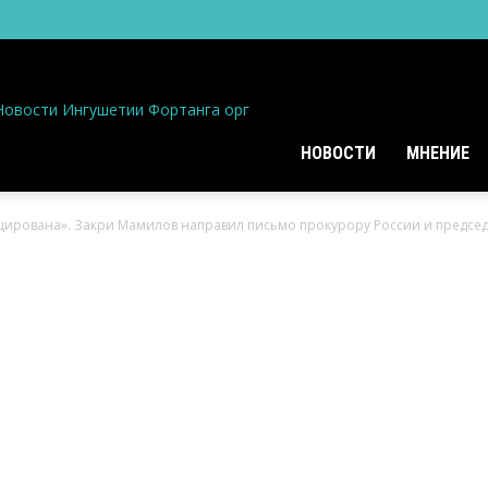
Новости Ингушетии Фортанга орг
НОВОСТИ
МНЕНИЕ
цирована». Закри Мамилов направил письмо прокурору России и предсе