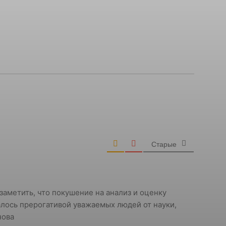
Старые
заметить, что покушение на анализ и оценку
алось прерогативой уважаемых людей от науки,
нова