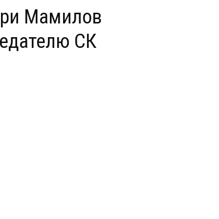
кри Мамилов
седателю СК