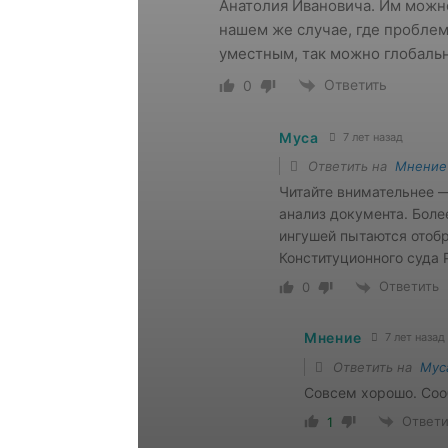
Анатолия Ивановича. Им можно
нашем же случае, где проблем
уместным, так можно глобальн
Ответить
0
Муса
7 лет назад
Ответить на
Мнение
Читайте внимательнее —
анализ документа. Боле
ингушей пытаются отоб
Конституционного суда 
Ответить
0
Мнение
7 лет назад
Ответить на
Мус
Совсем хорошо. Соо
Ответи
1