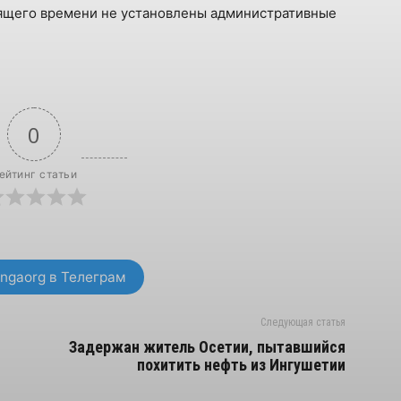
стоящего времени не установлены административные
0
ейтинг статьи
ngaorg в Телеграм
Следующая статья
Задержан житель Осетии, пытавшийся
похитить нефть из Ингушетии