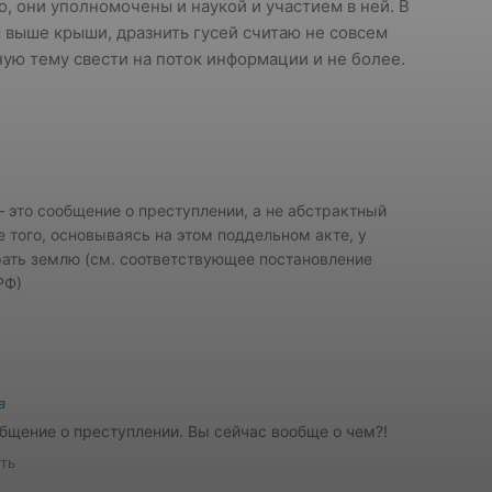
, они уполномочены и наукой и участием в ней. В
 выше крыши, дразнить гусей считаю не совсем
ую тему свести на поток информации и не более.
 это сообщение о преступлении, а не абстрактный
е того, основываясь на этом поддельном акте, у
рать землю (см. соответствующее постановление
РФ)
а
бщение о преступлении. Вы сейчас вообще о чем?!
ть