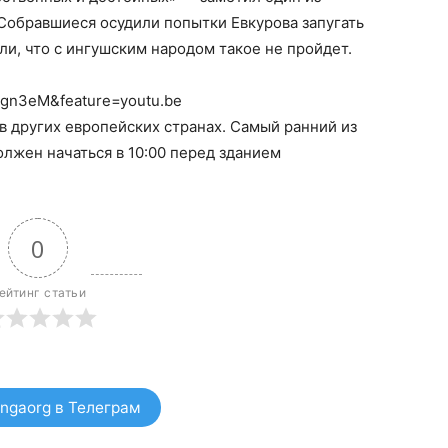
 Собравшиеся осудили попытки Евкурова запугать
и, что с ингушским народом такое не пройдет.
ggn3eM&feature=youtu.be
в других европейских странах. Самый ранний из
олжен начаться в 10:00 перед зданием
0
ейтинг статьи
ngaorg в Телеграм