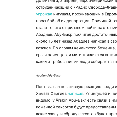
До митинга, 3 апреля, евроичкерийский 
сотрудничающий с «Радио Свобода»(Ради
угрожал
ингушам, проживающим в Европе,
просьбой об их депортации. Причиной та
стало то, что с призывом пойти на этот
Абадиев. Абу-Бакр посчитал достаточным
около 15 лет назад Абадиев написал в св
казаков. По словам чеченского беженца,
враги чеченцев, и митинг является антич
какими требованиями люди собираются н
Арсбин Абу-Бакр
Пост вызвал негативную реакцию среди 
Хамзат Фаргиев
написал
: «У ингушей и ч
видимо, у Ärsbin Abu-Bakr есть связи в 
командой сексотов будут предоставлены 
какие заслуги сброду сексотов будет пр