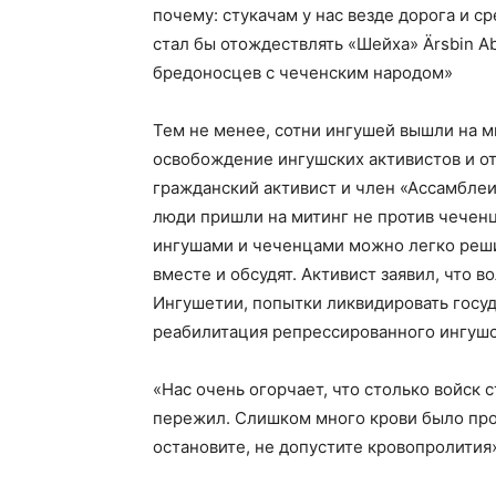
почему: стукачам у нас везде дорога и с
стал бы отождествлять «Шейха» Ärsbin A
бредоносцев с чеченским народом»
Тем не менее, сотни ингушей вышли на м
освобождение ингушских активистов и от
гражданский активист и член «Ассамбле
люди пришли на митинг не против чеченц
ингушами и чеченцами можно легко реши
вместе и обсудят. Активист заявил, что
Ингушетии, попытки ликвидировать госу
реабилитация репрессированного ингушс
«Нас очень огорчает, что столько войск с
пережил. Слишком много крови было прол
остановите, не допустите кровопролития