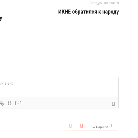
Следующая статья
ИКНЕ обратился к народу
у
{}
[+]
Старые