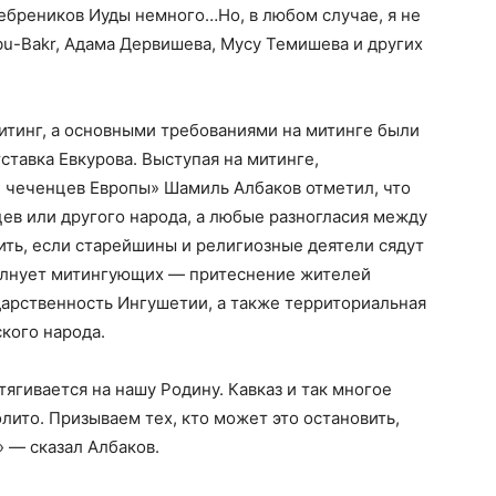
ребреников Иуды немного…Но, в любом случае, я не
bu-Bakr, Адама Дервишева, Мусу Темишева и других
итинг, а основными требованиями на митинге были
ставка Евкурова. Выступая на митинге,
и чеченцев Европы» Шамиль Албаков отметил, что
ев или другого народа, а любые разногласия между
ть, если старейшины и религиозные деятели сядут
 волнует митингующих — притеснение жителей
дарственность Ингушетии, а также территориальная
кого народа.
тягивается на нашу Родину. Кавказ и так многое
ито. Призываем тех, кто может это остановить,
» — сказал Албаков.