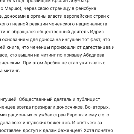
деятель под прозвищем Арсбин Абу-бакр,
о Маршо), через свою страницу в фейсбуке
 доносами в органы власти европейских стран с
кого гневной реакции чеченского националиста
 митинг обращался общественный деятель Идрис
 основанием для доноса на ингушей тот факт, что
оей книге, что чеченцы произошли от дагестанцев и
 все, кто вышли на митинг по призыву Абадиева —
еченским. При этом Арсбин не стал учитывать с
а митинг.
ингушей. Общественный деятель и публицист
еченцев всегда презирали доносчиков. Во-вторых,
иммиграционных службах стран Европы и ему с его
дела всех ингушских беженцев. И опять же за
едоставлен доступ к делам беженцев? Хотя понятно