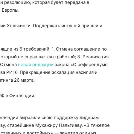
и резолюцию, которая будет передана в
 Европы.
ии Хельсинки. Поддержать ингушей пришли и
щие из 6 требований: 1. Отмена соглашение по
который не справляется с работой; 3. Реализация
. Отмена
новой редакции
закона «О референдуме
ва РИ; 6. Прекращение эскалация насилия и
тинга 26 марта.
РФ в Финляндии.
инляндии выразили свою поддержку лидерам
еву, старейшине Мухажиру Нальгиеву. «В тяжелое
ественных и достойных» — заметил один из