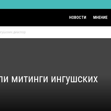
НОВОСТИ
МНЕНИЕ
нгушских диаспор
ли митинги ингушских