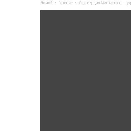
Домой
Мнение
Ликвидация Минкавказа — уд
Ингушетии
Фортанга
орг