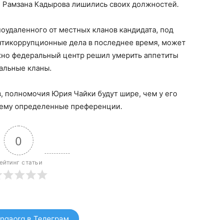
 Рамзана Кадырова лишились своих должностей.
ноудаленного от местных кланов кандидата, под
нтикоррупционные дела в последнее время, может
ожно федеральный центр решил умерить аппетиты
нальные кланы.
, полномочия Юрия Чайки будут шире, чем у его
 ему определенные преференции.
0
ейтинг статьи
ngaorg в Телеграм