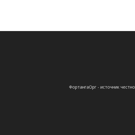
ФортангаОрг - источник честн