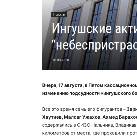
Новости
Ингушские акт
“небеспристрас
18.08.2020
Вчера, 17 августа, в Пятом кассационно
изменению подсудности «ингушского бо
Все это время семь его фигурантов –
Зари
Хаутиев, Малсаг Ужахов, Ахмед Барахо
содержались в СИЗО Нальчика, Владикавка
километров от места, где проходили прот