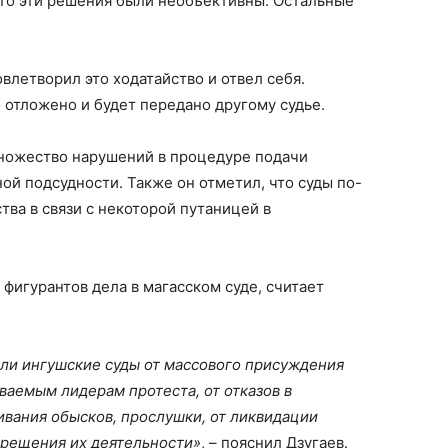
что эти решения были необъективны. Остальные
овлетворил это ходатайство и отвел себя.
отложено и будет передано другому судье.
множество нарушений в процедуре подачи
ой подсудности. Также он отметил, что суды по-
тва в связи с некоторой путаницей в
фигурантов дела в магасском суде, считает
или ингушские суды от массового присуждения
ваемым лидерам протеста, от отказов в
ивания обысков, прослушки, от ликвидации
апрещения их деятельности»
, – пояснил Дзугаев.