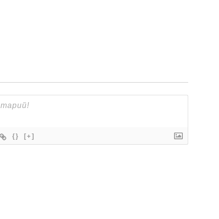
{}
[+]