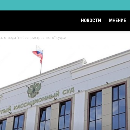
НОВОСТИ
МНЕНИЕ
ь отвода “небеспристрастного” судьи