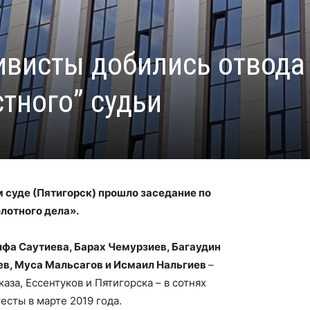
ивисты добились отвода
тного” судьи
м суде (Пятигорск) прошло заседание по
лотного дела».
фа Саутиева, Барах Чемурзиев, Багаудин
ев, Муса Мальсагов и Исмаил Нальгиев
–
за, Ессентуков и Пятигорска – в сотнях
есты в марте 2019 года.