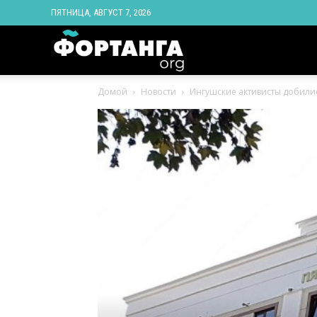
ПЯТНИЦА, АВГУСТ 7, 2026
Новости
Домой
Новости
Ингушские активисты добилис
Ингушетии
Фортанга
орг