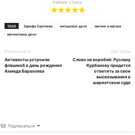
Рейтинг статьи
TAGS
Зарифа Саутиева
ингушское дело
митинг в магасе
митинговое дело
Previous article
Next article
Активисты устроили
Слово не воробей: Руслану
флешмоб в день рождения
Курбанову придется
Ахмеда Барахоева
ответить за свои
высказывания в
шариатском суде
Подписаться