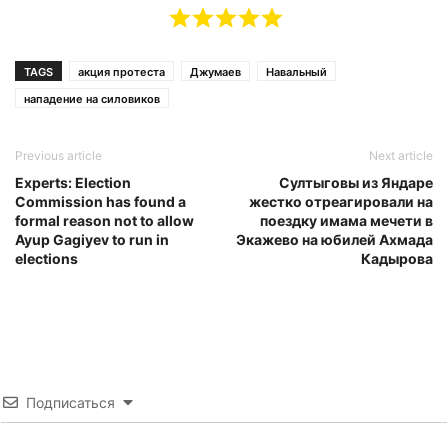
TAGS
акция протеста
Джумаев
Навальный
нападение на силовиков
Previous article
Next article
Experts: Election
Султыговы из Яндаре
Commission has found a
жестко отреагировали на
formal reason not to allow
поездку имама мечети в
Ayup Gagiyev to run in
Экажево на юбилей Ахмада
elections
Кадырова
Подписаться