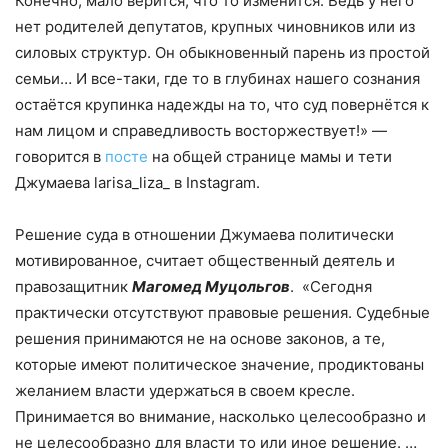
Конечно, мало верится, что то изменится. Ведь у него
нет родителей депутатов, крупных чиновников или из
силовых структур. Он обыкновенный парень из простой
семьи… И все-таки, где то в глубинах нашего сознания
остаётся крупинка надежды на то, что суд повернётся к
нам лицом и справедливость восторжествует!» —
говорится в
посте
на общей странице мамы и тети
Джумаева larisa_liza_ в Instagram.
Решение суда в отношении Джумаева политически
мотивированное, считает общественный деятель и
правозащитник
Магомед Муцольгов
. «Сегодня
практически отсутствуют правовые решения. Судебные
решения принимаются не на основе законов, а те,
которые имеют политическое значение, продиктованы
желанием власти удержаться в своем кресле.
Принимается во внимание, насколько целесообразно и
не целесообразно для власти то или иное решение. …