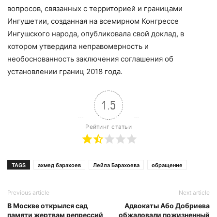
вопросов, связанных с территорией и границами
Ингушетии, созданная на всемирном Конгрессе
Ингушского народа, опубликовала свой доклад, в
котором утвердила неправомерность и
необоснованность заключения соглашения об
установлении границ 2018 года.
1.5
Рейтинг статьи
TAGS
ахмед барахоев
Лейла Барахоева
обращение
Previous article
Next article
В Москве открылся сад
Адвокаты Або Добриева
памяти жертвам репрессий
обжаловали пожизненный