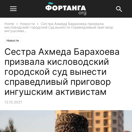
Home
Новости
Сестра Ахмеда Барахоева призвала
кисловодский городской суд вынести справедливый приговор
ингушским...
Новости
Сестра Ахмеда Барахоева
призвала кисловодский
городской суд вынести
справедливый приговор
ингушским активистам
12.10.2021