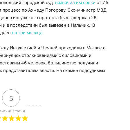
словодский городской суд
назначил им сроки
от 7,5
т процесс по Ахмеду Погорову. Экс-министр МВД
идеров ингушского протеста был задержан 26
и и в последствии был вывезен в Нальчик. В
одлен
на три месяца
.
ежду Ингушетией и Чечней проходили в Магасе с
обернулись столкновениями с силовиками и
рестованы 46 человек, большинство получили
к представителям власти. На скамье подсудимых
5
ейтинг статьи