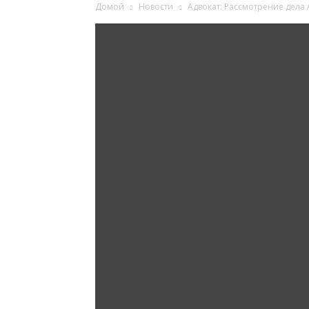
Домой
Новости
Адвокат: Рассмотрение дела
Ингушетии
Фортанга
орг