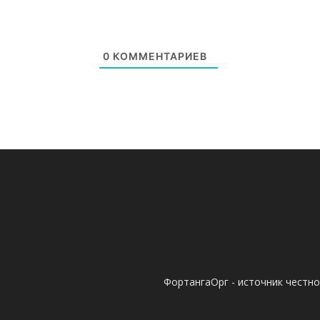
0
КОММЕНТАРИЕВ
ФортангаОрг - источник честн