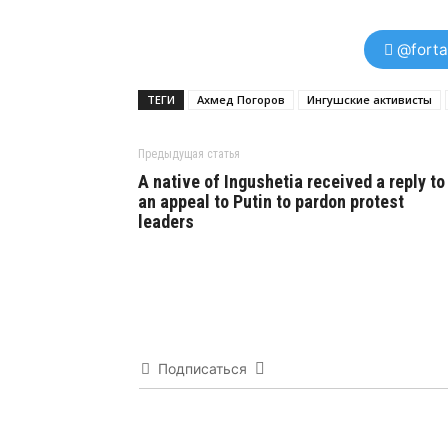
@forta
ТЕГИ
Ахмед Погоров
Ингушские активисты
Предыдущая статья
A native of Ingushetia received a reply to
an appeal to Putin to pardon protest
leaders
Подписаться