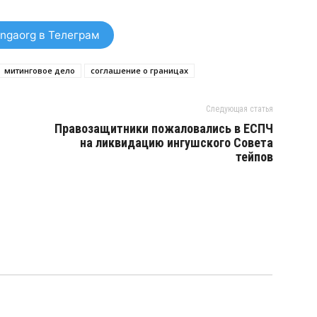
ngaorg в Телеграм
митинговое дело
соглашение о границах
Следующая статья
Правозащитники пожаловались в ЕСПЧ
на ликвидацию ингушского Совета
тейпов