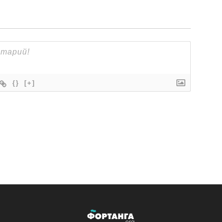
{}
[+]