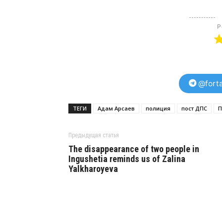
Р
@forta
ТЕГИ
Адам Арсаев
полиция
пост ДПС
П
Предыдущая статья
The disappearance of two people in
Ingushetia reminds us of Zalina
Yalkharoyeva