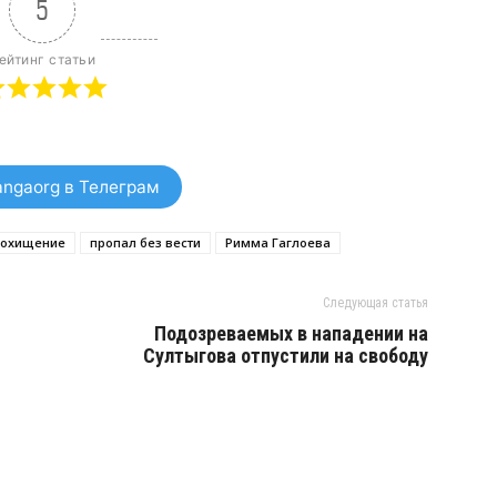
5
ейтинг статьи
ngaorg в Телеграм
охищение
пропал без вести
Римма Гаглоева
Следующая статья
Подозреваемых в нападении на
Султыгова отпустили на свободу