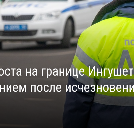
оста на границе Ингуше
ением после исчезновен