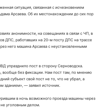
женная ситуация, связанная с исчезновением
дама Арсаева. Об их местонахождении до сих пор
виях анонимности, на совещаниях в связи с ЧП, в
ов ДПС, работавших на 20-м посту ДПС на трассе
ерез него машина Арсаева с неустановленными
ВД упразднило пост в сторону Серноводска.
ь, вообще без фиксации. Нам пост там, по мнению
ний субъект свой пост не то, что не убрал, а
ым зданием», — заявил источник.
журившим в ночь возможного проезда машины через
и не уголовным делом.