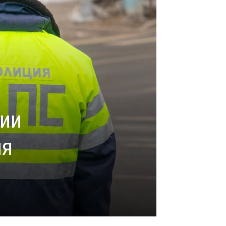
тии
ия