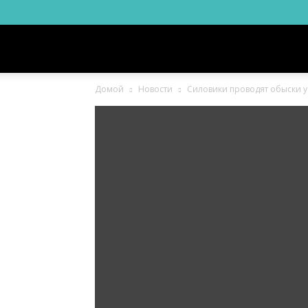
Новости
Домой
Новости
Силовики проводят обыски у
Ингушетии
Фортанга
орг