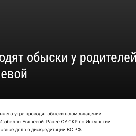
одят обыски у родителе
оевой
ннего утра проводят обыски в домовладении
 Изабеллы Евлоевой. Ранее СУ СКР по Ингушетии
ловное дело о дискредитации ВС РФ.