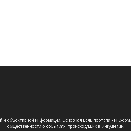
ой и объективной информации. Основная цель портала - информ
общественности о событиях, происходящих в Ингушетии.