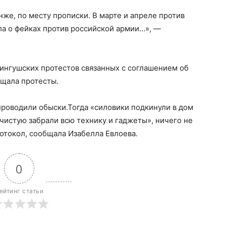
нже, по месту прописки. В марте и апреле против
ла о фейках против российской армии…», —
ингушских протестов связанных с соглашением об
ещала протесты.
проводили обыски.Тогда «силовики подкинули в дом
дчистую забрали всю технику и гаджеты», ничего не
ротокол, сообщала Изабелла Евлоева.
0
ейтинг статьи