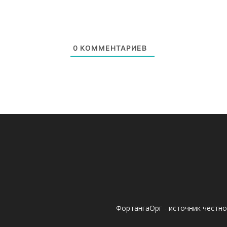
0
КОММЕНТАРИЕВ
ФортангаОрг - источник честн