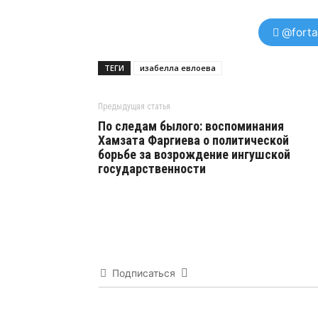
@forta
ТЕГИ
изабелла евлоева
Предыдущая статья
По следам былого: воспоминания
Хамзата Фаргиева о политической
борьбе за возрождение ингушской
государственности
Подписаться