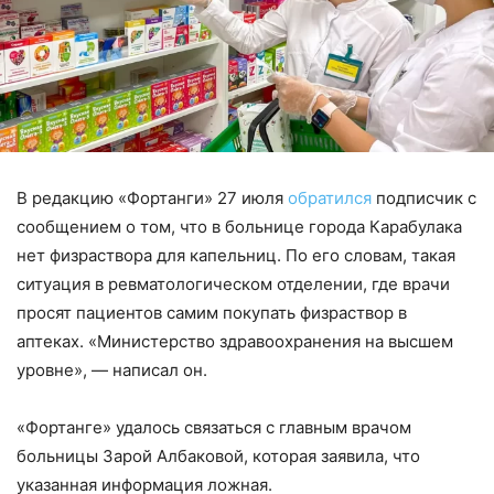
В редакцию «Фортанги»
27 июля
обратился
подписчик с
сообщением о том, что в больнице
города
Карабулак
а
нет физраствора для капельниц
. П
о его словам, такая
ситуация
в
ревматологическом отделении
, где в
рачи
просят пациентов самим покупать
физраствор
в
аптеках. «Министерство здравоохранения на высшем
уровне», —
написал
он.
«Фортанге» удалось связаться с главным врачом
больницы Зарой
Албаковой
, которая заявила, что
указанная информация ложная.