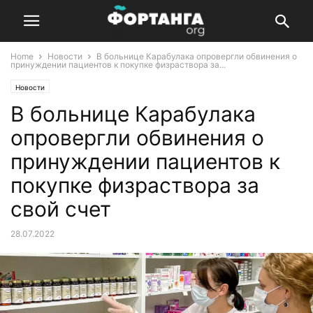
Home
Новости
В больнице Карабулака опровергли обвинения о
принуждении пациентов к покупке физраствора за...
Новости
В больнице Карабулака
опровергли обвинения о
принуждении пациентов к
покупке физраствора за
свой счет
28.07.2022