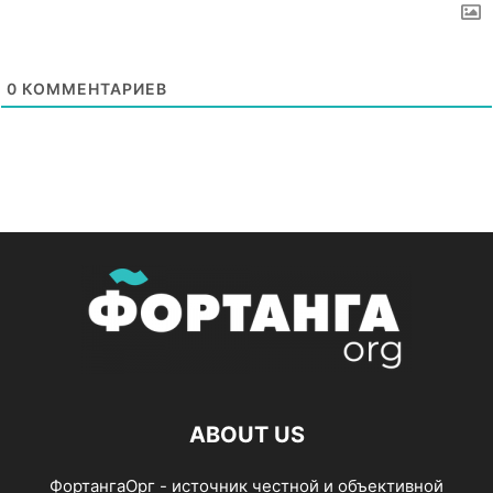
0
КОММЕНТАРИЕВ
ABOUT US
ФортангаОрг - источник честной и объективной