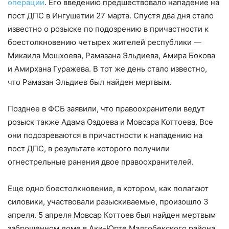
операции
. Его введению предшествовало нападение на
пост ДПС в Ингушетии 27 марта. Спустя два дня стало
известно о розыске по подозрению в причастности к
боестолкновению четырех жителей республики —
Микаила Мошхоева, Рамазана Эльдиева, Амира Бокова
и Амирхана Гуражева. В тот же день стало известно,
что Рамазан Эльдиев был найден мертвым.
Позднее в ФСБ заявили, что правоохранители ведут
розыск также Адама Оздоева и Мовсара Коттоева. Все
они подозреваются в причастности к нападению на
пост ДПС, в результате которого получили
огнестрельные ранения двое правоохранителей.
Еще одно боестолкновение, в котором, как полагают
силовики, участвовали разыскиваемые, произошло 3
апреля. 5 апреля Мовсар Коттоев был найден мертвым
заброшенном доме в Аки-Юрте Малгобекского района.