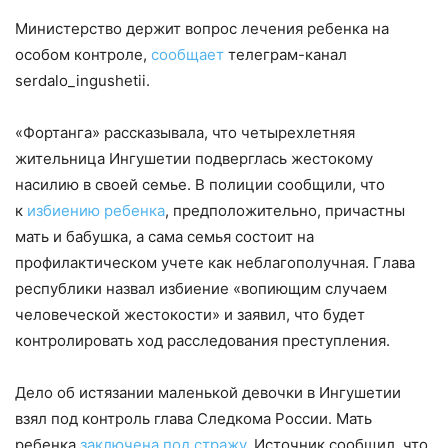
Министерство держит вопрос лечения ребенка на
особом контроле,
сообщает
телеграм-канал
serdalo_ingushetii.
«Фортанга» рассказывала, что четырехлетняя
жительница Ингушетии подверглась жестокому
насилию в своей семье. В полиции сообщили, что
к
избиению ребенка
, предположительно, причастны
мать и бабушка, а сама семья состоит на
профилактическом учете как неблагополучная. Глава
республики назвал избиение «вопиющим случаем
человеческой жестокости» и заявил, что будет
контролировать ход расследования преступления.
Дело об истязании маленькой девочки в Ингушетии
взял под контроль глава Следкома России. Мать
ребенка
заключена под стражу
. Источник сообщил, что