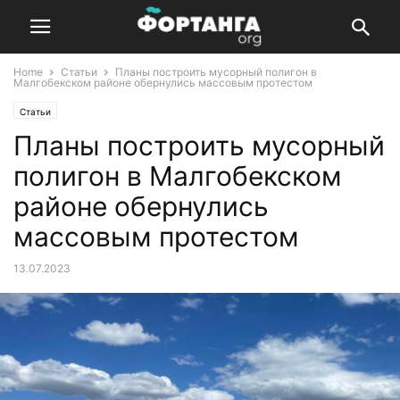
Home
Статьи
Планы построить мусорный полигон в
Малгобекском районе обернулись массовым протестом
Статьи
Планы построить мусорный
полигон в Малгобекском
районе обернулись
массовым протестом
13.07.2023