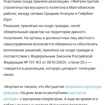
Участники схода приняли резолюцию. «Жители против
строительства мусорного полигона в Малгобекском
районе, между селами Средние Ачалуки и Гейрбек-
Юрт!
Решения, принятые на сходе граждан, носят
обязательный характер на территории данного
поселения. На органы и должностных лиц местного
самоуправления возлагается обязанность обеспечить
исполнение решений, принятых на сходе граждан в
соответствии с Федеральным Законом Российской
Федерации № 131-ФЗ от 06.10.2003г. статья 25.» —
говорится в резолюции, которую цитирует телеграм-
канал.
«Фортанга» писала, что Ингушетия
провалила мусорную
реформу
. На днях власти республики
расторгли
контракт
с мусорным оператором. А еще во время его
работы из разных уголков Ингушетии поступали