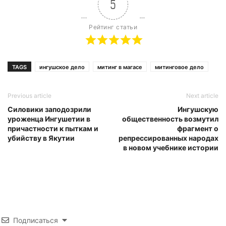
5
Рейтинг статьи
TAGS
ингушское дело
митинг в магасе
митинговое дело
Previous article
Next article
Силовики заподозрили
Ингушскую
уроженца Ингушетии в
общественность возмутил
причастности к пыткам и
фрагмент о
убийству в Якутии
репрессированных народах
в новом учебнике истории
Подписаться