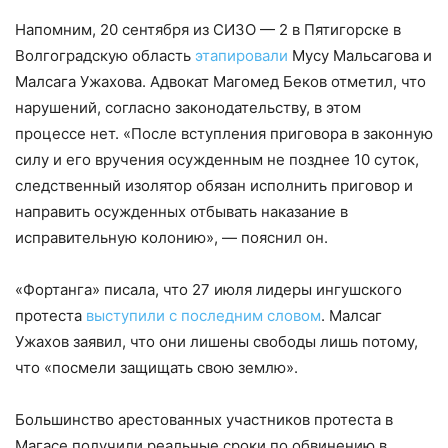
Напомним, 20 сентября из СИЗО — 2 в Пятигорске в
Волгоградскую область
этапировали
Мусу Мальсагова и
Малсага Ужахова. Адвокат Магомед Беков отметил, что
нарушений, согласно законодательству, в этом
процессе нет. «После вступления приговора в законную
силу и его вручения осужденным не позднее 10 суток,
следственный изолятор обязан исполнить приговор и
направить осужденных отбывать наказание в
исправительную колонию», — пояснил он.
«Фортанга» писала, что 27 июля лидеры ингушского
протеста
выступили с последним словом
. Малсаг
Ужахов заявил, что они лишены свободы лишь потому,
что «посмели защищать свою землю».
Большинство арестованных участников протеста в
Магасе получили реальные сроки по обвинению в