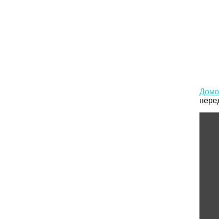
Домо
Новости
пере
Ингушетии
Фортанга
орг