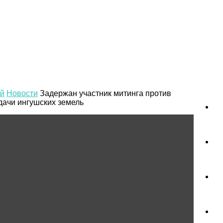
й
Новости
Задержан участник митинга против
дачи ингушских земель