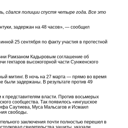
, сдался полиции спустя четыре года. Все это
нтуки, задержан на 48 часов», — сообщил
инной 25 сентября по факту участия в протестной
ечни Рамзаном Кадыровым соглашение об
чи гектаров высокогорной части Сунженского
ный митинг. В ночь на 27 марта — прямо во время
е были задержаны. В результате против 49
 к представителям власти. Против восьмерых
тского сообщества. Так появилось «ингушское
рифа Саутиева, Муса Мальсагов и Исмаил
ения свободы.
ительного заключения почти полностью перешел в
истолковал свидетельства защиты, указали