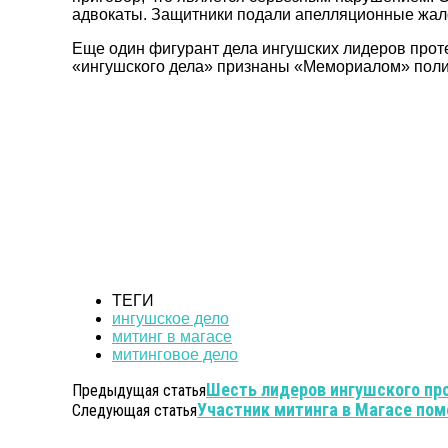
адвокаты. Защитники подали апелляционные жал
Еще один фигурант дела ингушских лидеров про
«ингушского дела» признаны «Мемориалом» пол
ТЕГИ
ингушское дело
митинг в магасе
митинговое дело
Шесть лидеров ингушского пр
Предыдущая статья
Участник митинга в Магасе по
Следующая статья