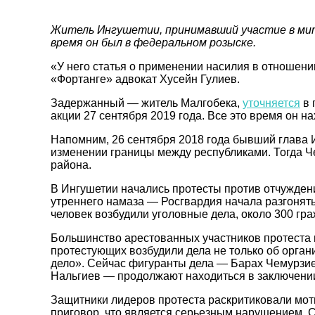
Житель Ингушетии, принимавший участие в мити
время он был в федеральном розыске.
«У него статья о применении насилия в отношени
«Фортанге» адвокат Хусейн Гулиев.
Задержанный — житель Малгобека,
уточняется
в 
акции 27 сентября 2019 года. Все это время он 
Напомним, 26 сентября 2018 года бывший глава
изменении границы между республиками. Тогда Ч
района.
В Ингушетии начались протесты против отчуждени
утреннего намаза — Росгвардия начала разгонять
человек возбудили уголовные дела, около 300 гр
Большинство арестованных участников протеста 
протестующих возбудили дела не только об орган
дело». Сейчас фигуранты дела — Барах Чемурзие
Нальгиев — продолжают находиться в заключении.
Защитники лидеров протеста раскритиковали моти
приговор, что является серьезным нарушением. С