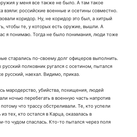
оружия у меня все также не было. А там такое
ка взяли: российские военные и осетины совместно.
овали коридор. Ну, не коридор это был, а хитрый
ь, чтобы те, у которых есть оружие, вышли. А
час я понимаю. Тогда не было понимания, люди тоже
рые старались по-своему долг офицеров выполнить.
х русский полковник ругался с осетином, пытался
же русский, наехал. Видимо, приказ.
ось мародерство, убийства, похищения, людей
али ночью перебегать в военную часть напротив
 потому что трассу обстреливали. Те, кто успели
из тех, кто остался в Карца, оказалась в
им-то чудом спаслась. Кто-то пытался через поля