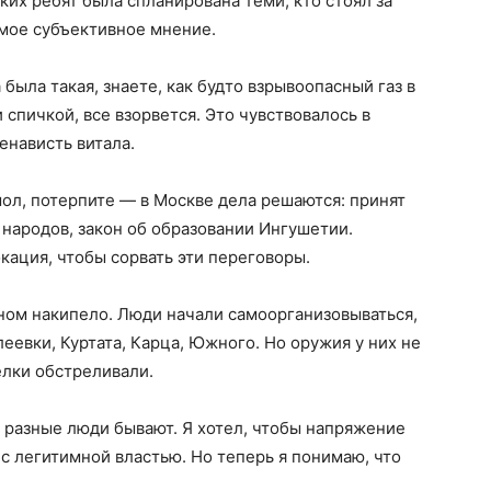
ких ребят была спланирована теми, кто стоял за
 мое субъективное мнение.
была такая, знаете, как будто взрывоопасный газ в
 спичкой, все взорвется. Это чувствовалось в
ненависть витала.
ол, потерпите — в Москве дела решаются: принят
народов, закон об образовании Ингушетии.
кация, чтобы сорвать эти переговоры.
ном накипело. Люди начали самоорганизовываться,
еевки, Куртата, Карца, Южного. Но оружия у них не
елки обстреливали.
е разные люди бывают. Я хотел, чтобы напряжение
с легитимной властью. Но теперь я понимаю, что