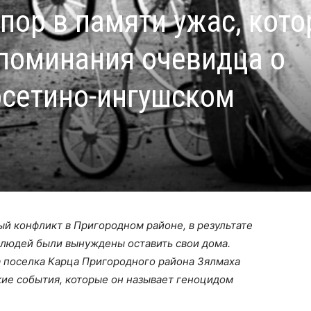
 пор в памяти ужас, кот
споминания очевидца о
сетино-ингушском
ый конфликт в Пригородном районе, в результате
 людей были вынуждены оставить свои дома.
 поселка Карца Пригородного района Зялмаха
кие события, которые он называет геноцидом