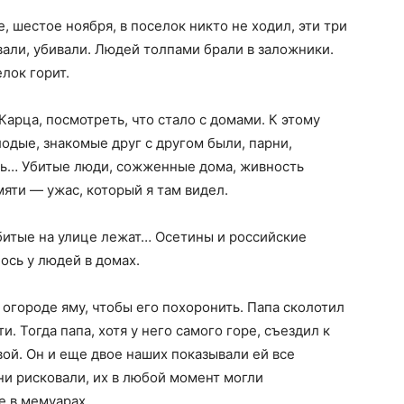
 шестое ноября, в поселок никто не ходил, эти три
али, убивали. Людей толпами брали в заложники.
лок горит.
арца, посмотреть, что стало с домами. К этому
одые, знакомые друг с другом были, парни,
сь… Убитые люди, сожженные дома, живность
амяти — ужас, который я там видел.
битые на улице лежат… Осетины и российские
лось у людей в домах.
огороде яму, чтобы его похоронить. Папа сколотил
. Тогда папа, хотя у него самого горе, съездил к
ой. Он и еще двое наших показывали ей все
и рисковали, их в любой момент могли
е в мемуарах.