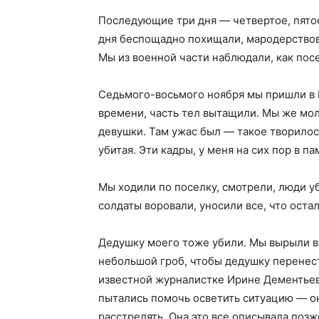
Последующие три дня — четвертое, пятое,
дня беспощадно похищали, мародерствов
Мы из военной части наблюдали, как посе
Седьмого-восьмого ноября мы пришли в К
времени, часть тел вытащили. Мы же мол
девушки. Там ужас был — такое творило
убитая. Эти кадры, у меня на сих пор в п
Мы ходили по поселку, смотрели, люди у
солдаты воровали, уносили все, что оста
Дедушку моего тоже убили. Мы вырыли в 
небольшой гроб, чтобы дедушку перенести
известной журналистке Ирине Дементьев
пытались помочь осветить ситуацию — он
расстрелять. Она это все описывала позж