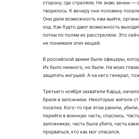
сторону, где стреляли. Не знаю зачем — 
творилось. К вечеру они половину посел
Они дали возможность нам выйти, организ
ход. Как будто дают возможность выходит
потом по полям их расстреляли. Это сей
не понимали этих вещей.
В российской армии были офицеры, кото
Их было немного, но были. На моих глаза
защитить ингушей. А на него генерал, то
Третьего ноября захватили Карца, начал
брали в заложники. Некоторые жители ст
поселка. Кого-то при этом ранили, убили,
перейти в военную часть, спаслись. Часть 
заложниках, часть была убита, часть как
прорваться, кто как мог спасался.