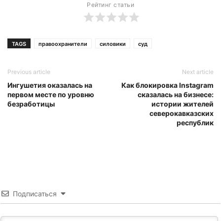
Рейтинг статьи
TAGS
правоохранители
силовики
суд
Previous article
Next article
Ингушетия оказалась на
Как блокировка Instagram
первом месте по уровню
сказалась на бизнесе:
безработицы
истории жителей
северокавказских
республик
Подписаться