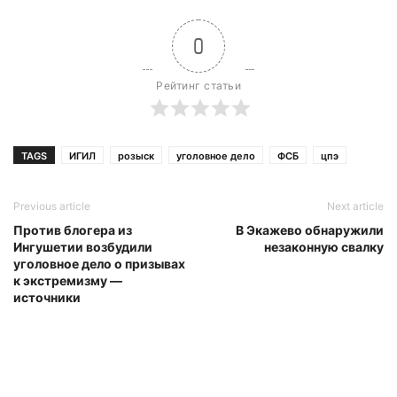
0
Рейтинг статьи
TAGS
ИГИЛ
розыск
уголовное дело
ФСБ
цпэ
Previous article
Next article
Против блогера из
В Экажево обнаружили
Ингушетии возбудили
незаконную свалку
уголовное дело о призывах
к экстремизму —
источники