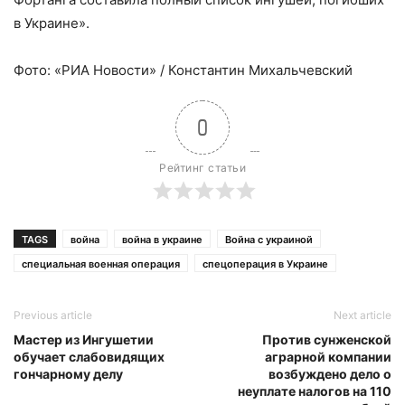
в Украине».
Фото: «РИА Новости» / Константин Михальчевский
0
Рейтинг статьи
TAGS
война
война в украине
Война с украиной
специальная военная операция
спецоперация в Украине
Previous article
Next article
Мастер из Ингушетии
Против сунженской
обучает слабовидящих
аграрной компании
гончарному делу
возбуждено дело о
неуплате налогов на 110