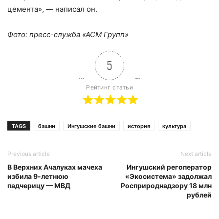
цемента», — написал он.
Фото: пресс-служба «АСМ Групп»
5
Рейтинг статьи
TAGS
башни
Ингушские башни
история
культура
Previous article
Next article
В Верхних Ачалуках мачеха
Ингушский регоператор
избила 9-летнюю
«Экосистема» задолжал
падчерицу — МВД
Росприроднадзору 18 млн
рублей