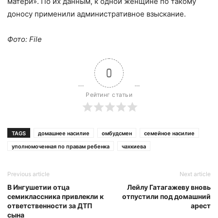
матери». По их данным, к одной женщине по такому
доносу применили административное взыскание.
Фото: File
0
Рейтинг статьи
TAGS
домашнее насилие
омбудсмен
семейное насилие
уполномоченная по правам ребенка
чахкиева
Previous article
Next article
В Ингушетии отца
Лейлу Гатагажеву вновь
семиклассника привлекли к
отпустили под домашний
ответственности за ДТП
арест
сына