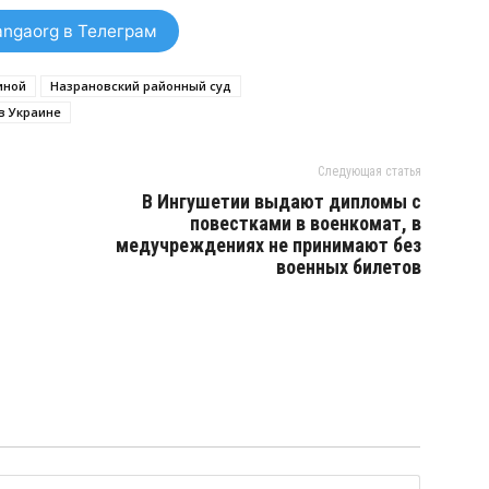
ngaorg в Телеграм
иной
Назрановский районный суд
в Украине
Следующая статья
В Ингушетии выдают дипломы с
повестками в военкомат, в
медучреждениях не принимают без
военных билетов