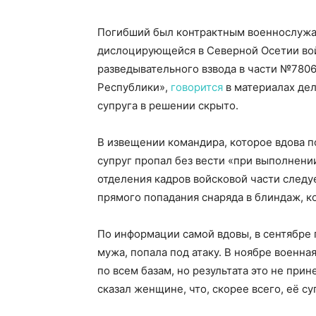
Погибший был контрактным военнослужащ
дислоцирующейся в Северной Осетии вой
разведывательного взвода в части №780
Республики»,
говорится
в материалах дел
супруга в решении скрыто.
В извещении командира, которое вдова по
супруг пропал без вести «при выполнении
отделения кадров войсковой части следу
прямого попадания снаряда в блиндаж, к
По информации самой вдовы, в сентябре 
мужа, попала под атаку. В ноябре военн
по всем базам, но результата это не при
сказал женщине, что, скорее всего, её су