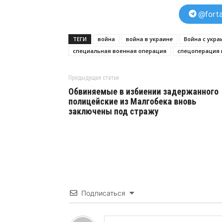
@forta
ТЕГИ
война
война в украине
Война с укра
специальная военная операция
спецоперация 
Предыдущая статья
Обвиняемые в избиении задержанного
полицейские из Малгобека вновь
заключены под стражу
Подписаться