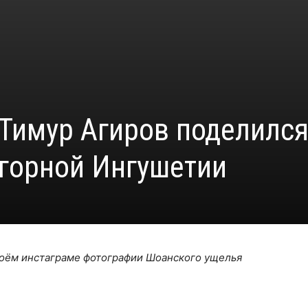
Тимур Агиров поделилс
горной Ингушетии
оём инстаграме фотографии Шоанского ущелья