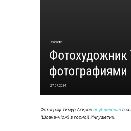
Новости
Фотохудожник 
фотографиями 
27.07.2024
Фотограф Тимур Агиров
опубликовал
в св
(Шоана-чIож) в горной Ингушетии.