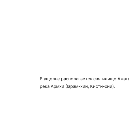
В ущелье располагается святилище Амага
река Армхи (Ӏарам-хий, Кисти-хий).