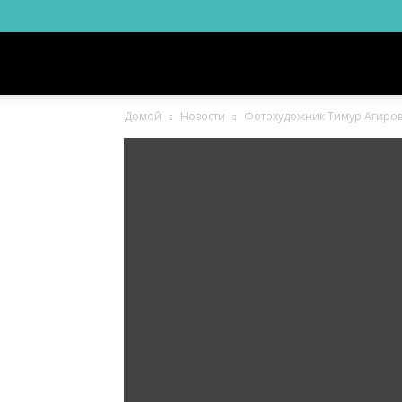
Новости
Домой
Новости
Фотохудожник Тимур Агиров
Ингушетии
Фортанга
орг