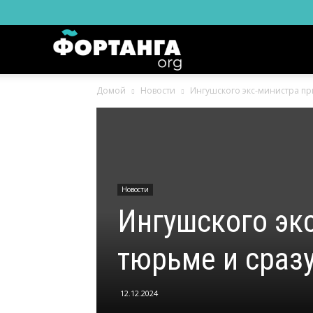
Новости
Домой
Новости
Ингушского экс-министра пр
Ингушетии
Фортанга
Новости
орг
Ингушского эк
тюрьме и сраз
12.12.2024