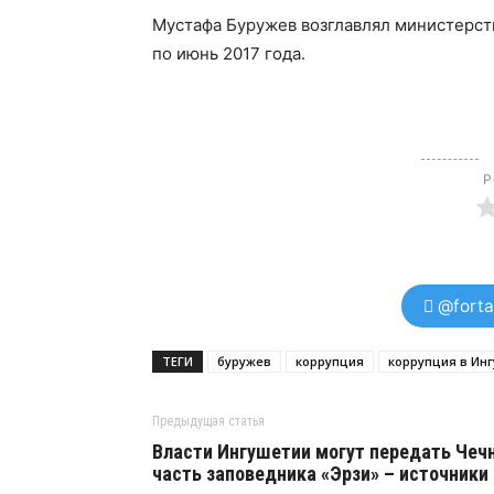
Мустафа Буружев возглавлял министерств
по июнь 2017 года.
Р
@forta
ТЕГИ
буружев
коррупция
коррупция в Ин
Предыдущая статья
Власти Ингушетии могут передать Чеч
часть заповедника «Эрзи» – источники