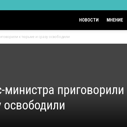
НОВОСТИ
МНЕНИЕ
иговорили к тюрьме и сразу освободили
с-министра приговорили
у освободили