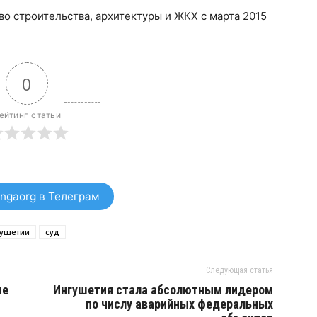
о строительства, архитектуры и ЖКХ с марта 2015
0
ейтинг статьи
ngaorg в Телеграм
гушетии
суд
Следующая статья
не
Ингушетия стала абсолютным лидером
по числу аварийных федеральных