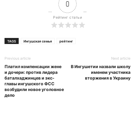
0
Рейтинг статьи
TAGS
Ингушская семья
рейтинг
Previous article
Next article
Платил компенсации жене
В Ингушетии назвали школу
и дочери: против лидера
именем участника
баталхаджинцев и экс-
вторжения в Украину
главы ингушского ФСС
возбудили новое уголовное
дело