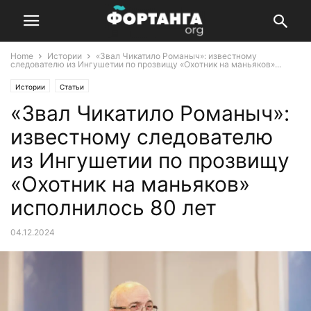
Home
Истории
«Звал Чикатило Романыч»: известному
следователю из Ингушетии по прозвищу «Охотник на маньяков»...
Истории
Статьи
«Звал Чикатило Романыч»:
известному следователю
из Ингушетии по прозвищу
«Охотник на маньяков»
исполнилось 80 лет
04.12.2024