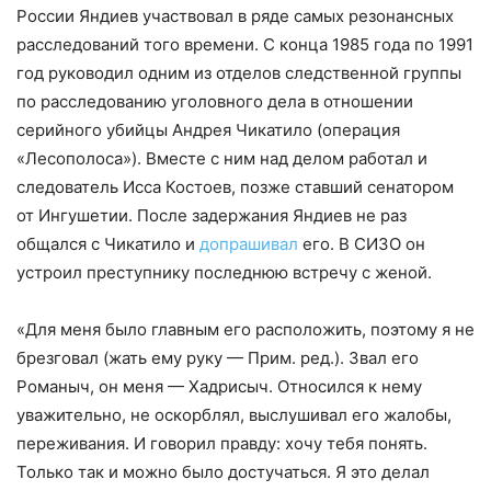
России Яндиев участвовал в ряде самых резонансных
расследований того времени. С конца 1985 года по 1991
год руководил одним из отделов следственной группы
по расследованию уголовного дела в отношении
серийного убийцы Андрея Чикатило (операция
«Лесополоса»). Вместе с ним над делом работал и
следователь Исса Костоев, позже ставший сенатором
от Ингушетии. После задержания Яндиев не раз
общался с Чикатило и
допрашивал
его. В СИЗО он
устроил преступнику последнюю встречу с женой.
«Для меня было главным его расположить, поэтому я не
брезговал (жать ему руку — Прим. ред.). Звал его
Романыч, он меня — Хадрисыч. Относился к нему
уважительно, не оскорблял, выслушивал его жалобы,
переживания. И говорил правду: хочу тебя понять.
Только так и можно было достучаться. Я это делал