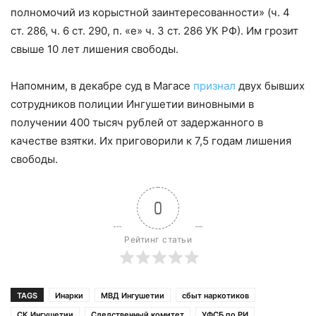
полномочий из корыстной заинтересованности» (ч. 4
ст. 286, ч. 6 ст. 290, п. «е» ч. 3 ст. 286 УК РФ). Им грозит
свыше 10 лет лишения свободы.
Напомним, в декабре суд в Магасе
признал
двух бывших
сотрудников полиции Ингушетии виновными в
получении 400 тысяч рублей от задержанного в
качестве взятки. Их приговорили к 7,5 годам лишения
свободы.
0
Рейтинг статьи
TAGS
Инарки
МВД Ингушетии
сбыт наркотиков
СК Ингушетии
Следственный комитет
УФСБ по РИ