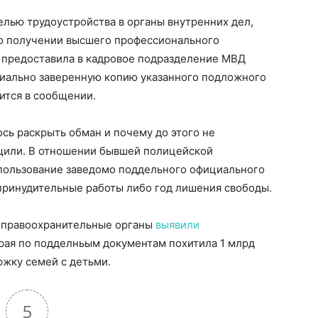
елью трудоустройства в органы внутренних дел,
 о получении высшего профессионального
 предоставила в кадровое подразделение МВД
риально заверенную копию указанного подложного
ится в сообщении.
ось раскрыть обман и почему до этого не
щили. В отношении бывшей полицейской
спользование заведомо поддельного официального
ят принудительные работы либо год лишения свободы.
и правоохранительные органы
выявили
орая по подделньым документам похитила 1 млрд
ржку семей с детьми.
5