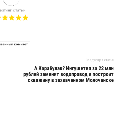
ейтинг статьи
твенный комитет
Следующая статья
А Карабулак? Ингушетия за 22 млн
рублей заменит водопровод и построит
скважину в захваченном Молочанске