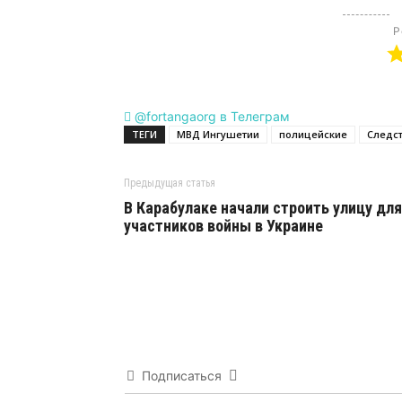
Р
@fortangaorg в Телеграм
ТЕГИ
МВД Ингушетии
полицейские
Следс
Предыдущая статья
В Карабулаке начали строить улицу для
участников войны в Украине
Подписаться