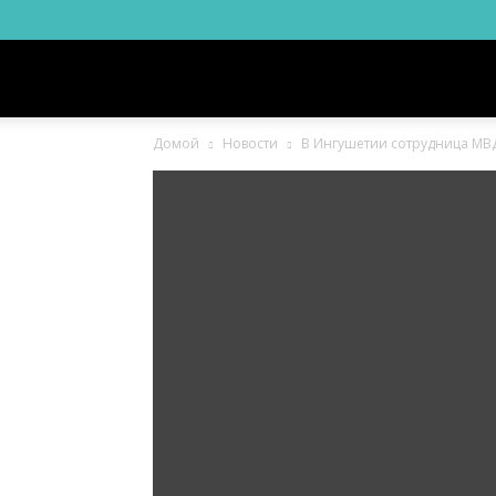
Новости
Домой
Новости
В Ингушетии сотрудница МВД
Ингушетии
Фортанга
орг