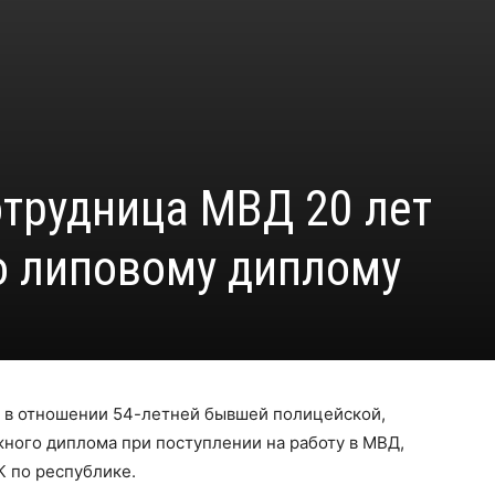
отрудница МВД 20 лет
о липовому диплому
 в отношении 54-летней бывшей полицейской,
ного диплома при поступлении на работу в МВД,
 по республике.