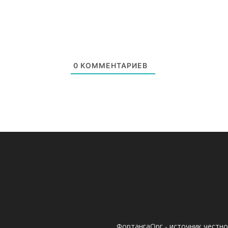
0
КОММЕНТАРИЕВ
ФортангаОрг - источник честн