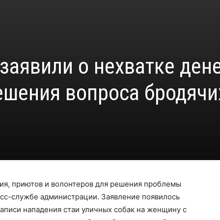
заявили о нехватке дене
ешения вопроса бродячи
ния, приютов и волонтеров для решения проблемы
сс-службе администрации. Заявление появилось
аписи нападения стаи уличных собак на женщину с