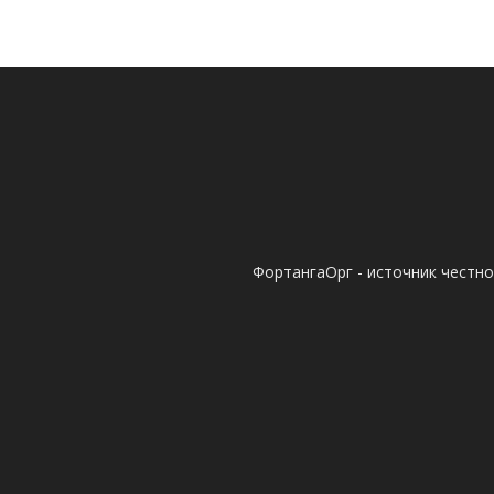
ФортангаОрг - источник честн