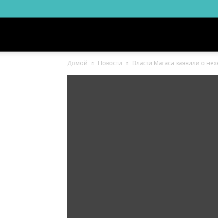
Новости
Домой
Новости
Власти Магаса заявили о нех
Ингушетии
Фортанга
орг