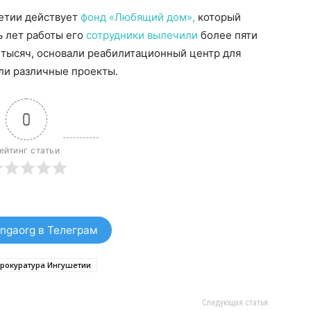
шетии действует
фонд «Любящий дом»,
который
 лет работы его
сотрудники вылечили
более пяти
 тысяч, основали реабилитационный центр для
ли различные проекты.
0
ейтинг статьи
ngaorg в Телеграм
рокуратура Ингушетии
Следующая статья