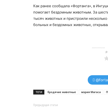
Как ранее сообщала «Фортанга», в Ингу
помогает бездомным животным. За шесть
тысяч животных и пристроили несколько
больных и бездомных животных, открыва
Р
@forta
ТЕГИ
бродячие животные
мэрия Магаса
П
Предыдущая статья