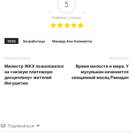
5
Рейтинг статьи
TAGS
Безработица
Махмуд-Али Калиматов
Previous article
Next article
Министр ЖКХ пожаловался
Время милости и мира. У
на «низкую платежную
мусульман начинается
дисциплину» жителей
священный месяц Рамадан
Ингушетии
Подписаться