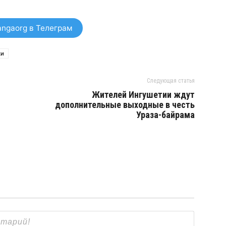
ngaorg в Телеграм
ки
Следующая статья
Жителей Ингушетии ждут
дополнительные выходные в честь
Ураза-байрама