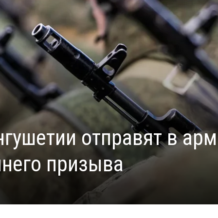
нгушетии отправят в ар
ннего призыва