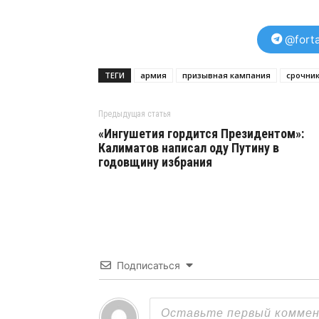
@forta
ТЕГИ
армия
призывная кампания
срочни
Предыдущая статья
«Ингушетия гордится Президентом»:
Калиматов написал оду Путину в
годовщину избрания
Подписаться