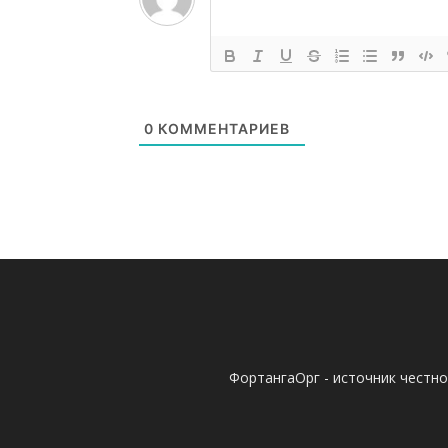
0
КОММЕНТАРИЕВ
ФортангаОрг - источник честн