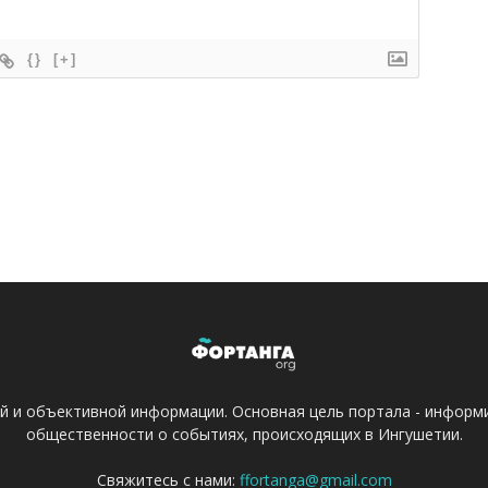
{}
[+]
ой и объективной информации. Основная цель портала - информ
общественности о событиях, происходящих в Ингушетии.
Свяжитесь с нами:
ffortanga@gmail.com