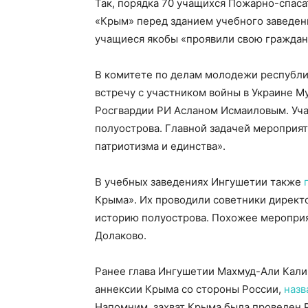
Так, порядка 70 учащихся Пожарно-спас
«Крым» перед зданием учебного заведени
учащиеся якобы «проявили свою граждан
В комитете по делам молодежи республи
встречу с участником войны в Украине
Росгвардии РИ Асланом Исмаиловым. Уча
полуострова. Главной задачей мероприя
патриотизма и единства».
В учебных заведениях Ингушетии также
Крыма». Их проводили советники директ
историю полуострова. Похожее меропри
Долаково.
Ранее глава Ингушетии Махмуд-Али Кали
аннексии Крыма со стороны России,
назв
Напомним, захват Крыма была проведен Ро