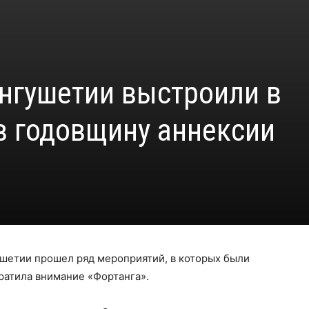
Ингушетии выстроили в
в годовщину аннексии
ушетии прошел ряд мероприятий, в которых были
ратила внимание «Фортанга».