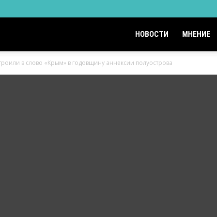
НОВОСТИ
МНЕНИЕ
троили в слово «Крым» в годовщину аннексии полуострова