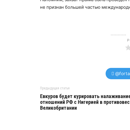
не признан большей частью международ
Р
@forta
Предыдущая статья
Евкуров будет курировать налаживани
отношений РФ с Нигерией в противовес
Великобритании