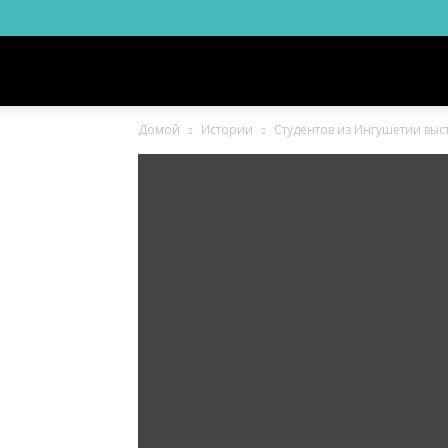
Новости
Домой
Истории
Студентов из Ингушетии выс
Ингушетии
Фортанга
орг