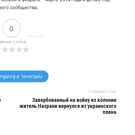
ного сообщества.
0
ейтинг статьи
ngaorg в Телеграм
Следующая статья
е
Завербованный на войну из колонии
житель Назрани вернулся из украинского
плена