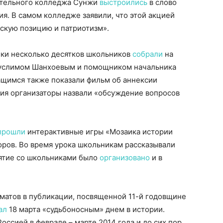
ательного колледжа Сунжи
выстроились
в слово
я. В самом колледже заявили, что этой акцией
скую позицию и патриотизм».
ки несколько десятков школьников
собрали
на
 Муслимом Шанхоевым и помощником начальника
щимся также показали фильм об аннексии
тия организаторы назвали «обсуждение вопросов
прошли
интерактивные игры «Мозаика истории
оров. Во время урока школьникам рассказывали
ятие со школьниками было
организовано
и в
матов в публикации, посвященной 11-й годовщине
ал
18 марта «судьбоносным» днем в истории.
ссией в феврале – марте 2014 года и до сих пор