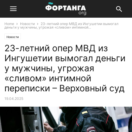
Home
Новости
23-летний опер МВД из Ингушетии вымогал
деньги у мужчины, угрожая «сливом» интимной...
Новости
23-летний опер МВД из
Ингушетии вымогал деньги
у мужчины, угрожая
«сливом» интимной
переписки – Верховный суд
19.04.2025