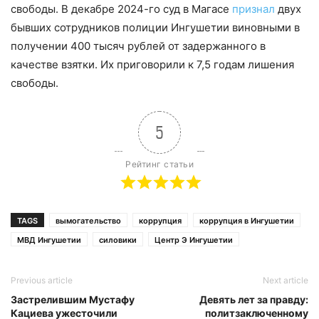
свободы. В декабре 2024-го суд в Магасе
признал
двух
бывших сотрудников полиции Ингушетии виновными в
получении 400 тысяч рублей от задержанного в
качестве взятки. Их приговорили к 7,5 годам лишения
свободы.
5
Рейтинг статьи
TAGS
вымогательство
коррупция
коррупция в Ингушетии
МВД Ингушетии
силовики
Центр Э Ингушетии
Previous article
Next article
Застрелившим Мустафу
Девять лет за правду:
Кациева ужесточили
политзаключенному