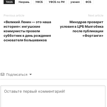
TAGS
Назрань
УФСБ
УФСБ по РИ
учения
ФСБ
Previous article
Next article
«Великий Ленин — это наша
Минздрав проверит
история»: ингушские
условия в ЦРБ Малгобека
коммунисты провели
после публикации
субботник в день рождения
«Фортанги»
основателя большевиков
Подписаться