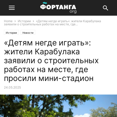
Home
Истории
«Детям негде играть»: жители Карабулака
заявили о строительных работах на месте, где...
Истории
Новости
«Детям негде играть»:
жители Карабулака
заявили о строительных
работах на месте, где
просили мини-стадион
24.05.2025