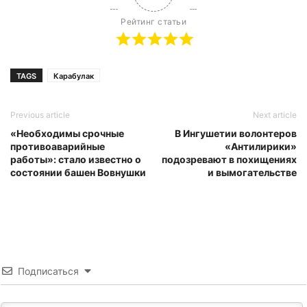
Рейтинг статьи
TAGS
Карабулак
Previous article
Next article
«Необходимы срочные
В Ингушетии волонтеров
противоаварийные
«Антилирики»
работы»: стало известно о
подозревают в похищениях
состоянии башен Вовнушки
и вымогательстве
Подписаться