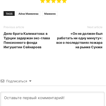
TAGS
Айна Манкиева
Манкиев
Previous article
Next article
Дело брата Калиматова: в
«Он не должен был
Турции задержан экс-глава
работать ни одну минуту»:
Пенсионного фонда
все о последствиях пожара
Ингушетии Сейнароев
на рынке Сунжи
Подписаться