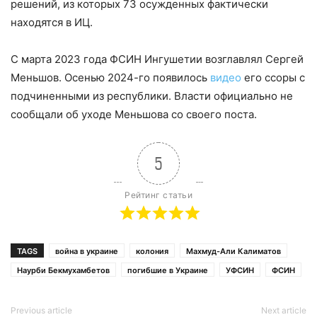
решений, из которых 73 осужденных фактически
находятся в ИЦ.
С марта 2023 года ФСИН Ингушетии возглавлял Сергей
Меньшов. Осенью 2024-го появилось
видео
его ссоры с
подчиненными из республики. Власти официально не
сообщали об уходе Меньшова со своего поста.
5
Рейтинг статьи
TAGS
война в украине
колония
Махмуд-Али Калиматов
Наурби Бекмухамбетов
погибшие в Украине
УФСИН
ФСИН
Previous article
Next article