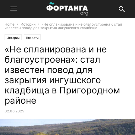
Home
Истории
«Не спланирована и не благоустроена»: стал
известен повод для закрытия ингушского кладбища...
Истории
Новости
«Не спланирована и не
благоустроена»: стал
известен повод для
закрытия ингушского
кладбища в Пригородном
районе
02.06.2025