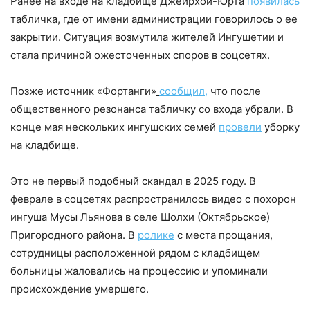
Ранее на входе на кладбище
Джейрхой-Юрта
появилась
табличка, где от имени администрации говорилось о ее
закрытии. Ситуация возмутила жителей Ингушетии и
стала причиной ожесточенных споров в соцсетях.
Позже источник «Фортанги»
сообщил,
что после
общественного резонанса табличку со входа убрали. В
конце мая нескольких ингушских семей
провели
уборку
на кладбище.
Это не первый подобный скандал в 2025 году. В
феврале в соцсетях распространилось видео с похорон
ингуша Мусы Льянова в селе Шолхи (Октябрьское)
Пригородного района. В
ролике
с места прощания,
сотрудницы расположенной рядом с кладбищем
больницы жаловались на процессию и упоминали
происхождение умершего.