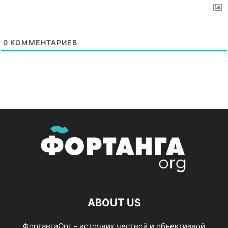
0
КОММЕНТАРИЕВ
ABOUT US
ФортангаОрг - источник честной и объективной