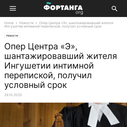
Home
Новости
Опер Центра «Э», шантажировавший жителя
Ингушетии интимной перепиской, получил условный срок
Новости
Опер Центра «Э»,
шантажировавший жителя
Ингушетии интимной
перепиской, получил
условный срок
29.10.2025