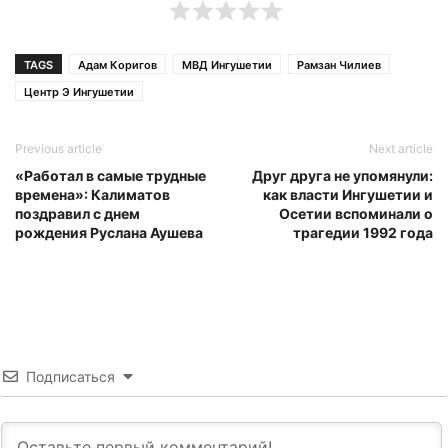
TAGS
Адам Коригов
МВД Ингушетии
Рамзан Чилиев
Центр Э Ингушетии
Previous article
Next article
«Работал в самые трудные
Друг друга не упомянули:
времена»: Калиматов
как власти Ингушетии и
поздравил с днем
Осетии вспоминали о
рождения Руслана Аушева
трагедии 1992 года
Подписаться