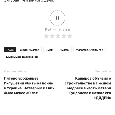
фигурант указанного дела.
0
Рейтинг статьи
TAGS
Дело имамов
имам
имамы
Магомед Султыгов
Мухаммад Тамасханов
Previous article
Next article
Пятеро уроженцев
Кадыров объявил о
Ингушетии убиты на войне
строительстве в Грозном
в Украине. Четверым из них
медресе в честь матери
было менее 30 лет
Гуцериева и назвал его
«ДЯДЕЙ»