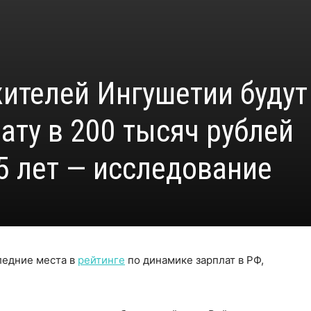
ителей Ингушетии будут
ату в 200 тысяч рублей
5 лет — исследование
ледние места в
рейтинге
по динамике зарплат в РФ,