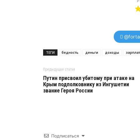
Р
@forta
ТЕГИ
бедность
деньги
доходы
зарпла
Предыдущая статья
Путин присвоил убитому при атаке на
Крым подполковнику из Ингушетии
звание Героя России
Подписаться