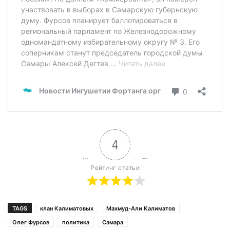
4
Рейтинг статьи
TAGS
клан Калиматовых
Махмуд-Али Калиматов
Олег Фурсов
политика
Самара