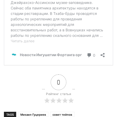
0
Рейтинг статьи
TAGS
Михаил Гуцериев
совет тейпов