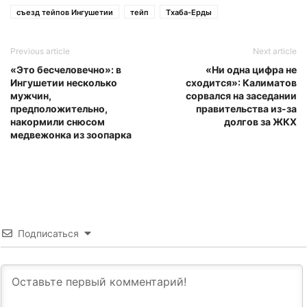
съезд тейпов Ингушетии
тейп
Тхаба-Ерды
Previous article
Next article
«Это бесчеловечно»: в
«Ни одна цифра не
Ингушетии несколько
сходится»: Калиматов
мужчин,
сорвался на заседании
предположительно,
правительства из-за
накормили снюсом
долгов за ЖКХ
медвежонка из зоопарка
Подписаться