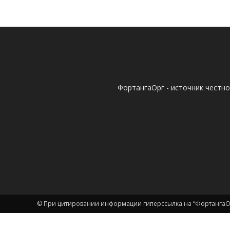
ФортангаОрг - источник честн
© При цитировании информации гиперссылка на “ФортангаОр