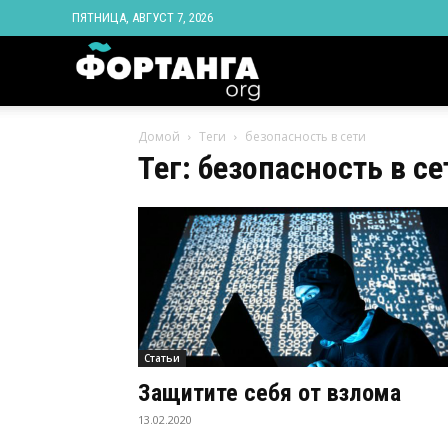
ПЯТНИЦА, АВГУСТ 7, 2026
Новости
Домой
Теги
безопасность в сети
Ингушетии
Тег: безопасность в се
Фортанга
орг
Статьи
Защитите себя от взлома
13.02.2020