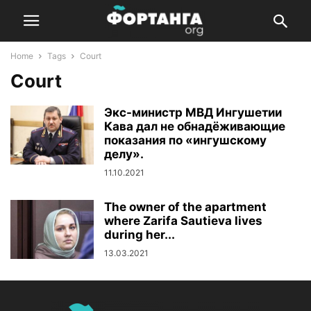
Home
Tags
Court
Court
Экс-министр МВД Ингушетии
Кава дал не обнадёживающие
показания по «ингушскому
делу».
11.10.2021
The owner of the apartment
where Zarifa Sautieva lives
during her...
13.03.2021